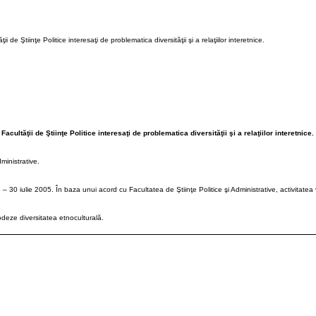
i de Ştiinţe Politice interesaţi de problematica diversităţii şi a relaţiilor interetnice.
acultăţii de Ştiinţe Politice interesaţi de problematica diversităţii şi a relaţiilor interetnice.
ministrative.
ie – 30 iulie 2005. În baza unui acord cu Facultatea de Ştiinţe Politice şi Administrative, activitate
odeze diversitatea etnoculturală.