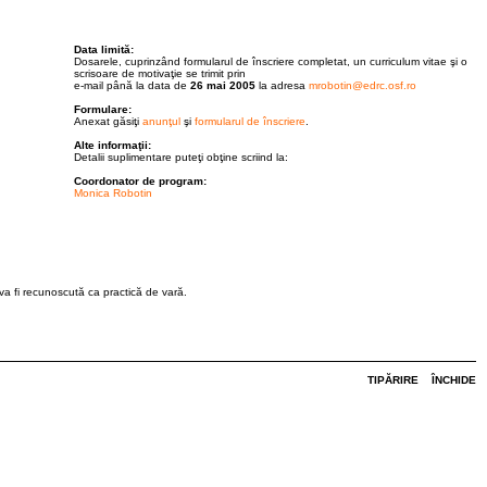
Data limită:
Dosarele, cuprinzând formularul de înscriere completat, un curriculum vitae şi o
scrisoare de motivaţie se trimit prin
e-mail până la data de
26 mai 2005
la adresa
mrobotin@edrc.osf.ro
Formulare:
Anexat găsiţi
anunţul
şi
formularul de înscriere
.
Alte informaţii:
Detalii suplimentare puteţi obţine scriind la:
Coordonator de program:
Monica Robotin
a va fi recunoscută ca practică de vară.
TIPĂRIRE
ÎNCHIDE