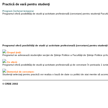
Practică de vară pentru studenţi
Program încheiat temporar
Programul oferă posibilităţi de studii şi activitate profesională (cercetare) pentru studenţii Facultăţi
Programul oferă posibilităţi de studii şi activitate profesională (cercetare) pentru studenţii F
Grupul ţintă:
Programul se adresează studenţilor secţiei de Ştiinţe Politice a Facultăţii de Ştiinţe Politice şi Ad
Ce oferă:
Programul oferă posibilităţi de studii şi activitate profesională şi de cercetare în perioada 1 iun
Domeniul de cercetare:
Studenţii selectaţi pentru practică vor realiza o bază de date cu politici de stat menite să acom
© CRDE 2002