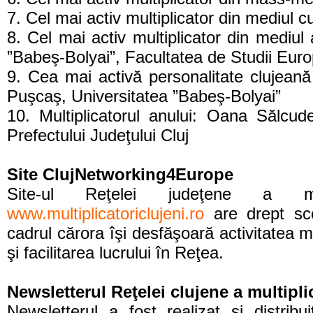
7. Cel mai activ multiplicator din mediul c
8. Cel mai activ multiplicator din mediul
”Babeş-Bolyai”, Facultatea de Studii E
9. Cea mai activă personalitate clujeană 
Puşcaş, Universitatea ”Babeş-Bolyai”
10. Multiplicatorul anului: Oana Sălcude
Prefectului Judeţului Cluj
Site ClujNetworking4Europe
Site-ul Reţelei judeţene a mult
www.multiplicatoriclujeni.ro
are drept scop 
cadrul cărora îşi desfăşoară activitatea mult
şi facilitarea lucrului în Reţea.
Newsletterul Reţelei clujene a multipl
Newsletterul a fost realizat şi distribui