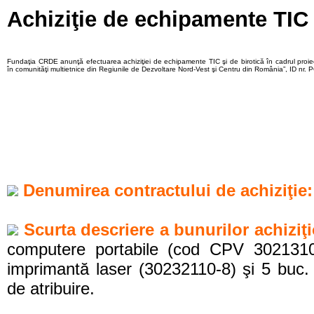
Achiziţie de echipamente TIC 
Fundaţia CRDE anunţă efectuarea achiziţiei de echipamente TIC şi de birotică în cadrul proiec
în comunităţi multietnice din Regiunile de Dezvoltare Nord-Vest şi Centru din România”, ID n
Denumirea contractului de achiziţie:
Scurta descriere a bunurilor achiziţ
computere portabile (cod CPV 30213100
imprimantă laser (30232110-8) şi 5 buc.
de atribuire.