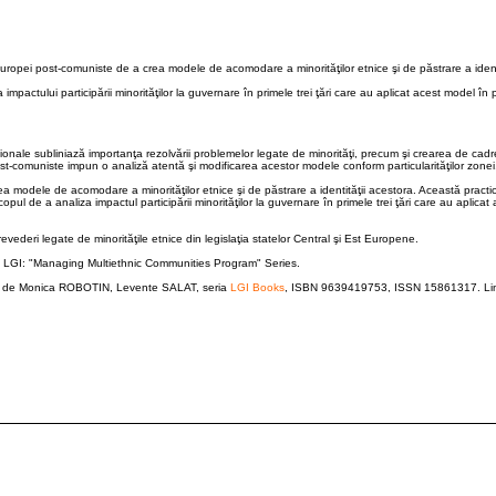
 Europei post-comuniste de a crea modele de acomodare a minorităţilor etnice şi de păstrare a ident
 impactului participării minorităţilor la guvernare în primele trei ţări care au aplicat acest mode
ţionale subliniază importanţa rezolvării problemelor legate de minorităţi, precum şi crearea de cad
st-comuniste impun o analiză atentă şi modificarea acestor modele conform particularităţilor zonei
crea modele de acomodare a minorităţilor etnice şi de păstrare a identităţii acestora. Această prac
copul de a analiza impactul participării minorităţilor la guvernare în primele trei ţări care au ap
vederi legate de minorităţile etnice din legislaţia statelor Central şi Est Europene.
ia LGI: "Managing Multiethnic Communities Program" Series.
at de Monica ROBOTIN, Levente SALAT, seria
LGI Books
, ISBN 9639419753, ISSN 15861317. Limba