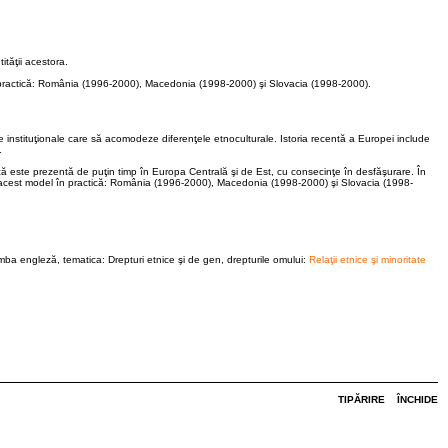
ităţii acestora.
l în practică: România (1996-2000), Macedonia (1998-2000) şi Slovacia (1998-2000).
re instituţionale care să acomodeze diferenţele etnoculturale. Istoria recentă a Europei include
.
tică este prezentă de puţin timp în Europa Centrală şi de Est, cu consecinţe în desfăşurare. În
licat acest model în practică: România (1996-2000), Macedonia (1998-2000) şi Slovacia (1998-
 engleză, tematica: Drepturi etnice şi de gen, drepturile omului:
Relaţii etnice şi minoritate
TIPĂRIRE
ÎNCHIDE