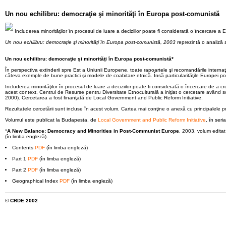
Un nou echilibru: democraţie şi minorităţi în Europa post-comunistă
Includerea minorităţilor în procesul de luare a deciziilor poate fi considerată o încercare a
Un nou echilibru: democraţie şi minorităţi în Europa post-comunistă, 2003
reprezintă o analiză a
Un nou echilibru: democraţie şi minorităţi în Europa post-comunistă*
În perspectiva extinderii spre Est a Uniunii Europene, toate rapoartele şi recomandările interna
câteva exemple de bune practici şi modele de coabitare etnică. Însă particularităţile Europei po
Includerea minorităţilor în procesul de luare a deciziilor poate fi considerată o încercare de a 
acest context, Centrul de Resurse pentru Diversitate Etnoculturală a iniţiat o cercetare având s
2000). Cercetarea a fost finanţată de Local Government and Public Reform Initiative.
Rezultatele cercetării sunt incluse în acest volum. Cartea mai conţine o anexă cu principalele pre
Volumul este publicat la Budapesta, de
Local Government and Public Reform Initiative
, în ser
*
A New Balance: Democracy and Minorities in Post-Communist Europe
, 2003, volum edit
(în limba engleză).
Contents
PDF
(în limba engleză)
Part 1
PDF
(în limba engleză)
Part 2
PDF
(în limba engleză)
Geographical Index
PDF
(în limba engleză)
© CRDE 2002