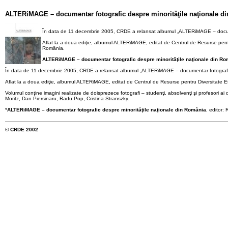
ALTERiMAGE – documentar fotografic despre minorităţile naţionale d
În data de 11 decembrie 2005, CRDE a relansat albumul „ALTERiMAGE – documen
Aflat la a doua ediţie, albumul ALTERiMAGE, editat de Centrul de Resurse pentru D
România.
ALTERiMAGE – documentar fotografic despre minorităţile naţionale din Ro
În data de 11 decembrie 2005, CRDE a relansat albumul „ALTERiMAGE – documentar fotografic 
Aflat la a doua ediţie, albumul ALTERiMAGE, editat de Centrul de Resurse pentru Diversitate Etno
Volumul conţine imagini realizate de doisprezece fotografi – studenţi, absolvenţi şi profesori a
Moritz, Dan Piersinaru, Radu Pop, Cristina Stranszky.
*
ALTERiMAGE – documentar fotografic despre minorităţile naţionale din România
, editor:
© CRDE 2002