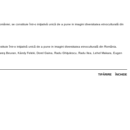
niei, se constituie într-o iniţiativă unică de a pune in imagini diversitatea etnoculturală din
tuie într-o iniţiativă unică de a pune in imagini diversitatea etnoculturală din România.
zs, Rareş Beuran, Károly Feleki, Dorel Gaina, Radu Ghiţulescu, Radu Ilea, Lehel Makara, Eugen
TIPĂRIRE
ÎNCHIDE