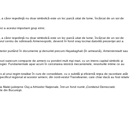
omic, a căror reşedinţă nu doar simbolică este un loc parcă uitat de lume, încărcat de un soi de
ici a acestui important grup etnic.
omic, a căror reşedinţă nu doar simbolică este un loc parcă uitat de lume, încărcat de un soi de
brul centru de odinioară
Armeneopolis
, devenit în fond oraş tocmai datorită prezenţei aici a
terior purtând în documente şi denumiri precum
Hayakaghak
(în armeană),
Armenierstadt
sau
uri oarecum compacte de armeni cu ponderi mult mai mari, cu un imens capital simbolic şi
ociologiei. Fundamentale apar acum în cercetarea istorică mecanismele, resorturile intime ce au
 al unui regim totalitar în curs de consolidare, cu o subtilă şi eficientă reţea de racordare atât
specificul regional al acestor armeni, din nord-vestul Transilvaniei, care chiar dacă au fost relativ
a filialei judeţene Cluj a Arhivelor Naţionale, într-un fond numit „Comitetul Democratic
le din Bucureşti.
.