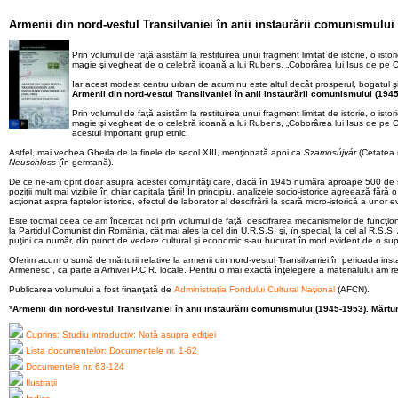
Armenii din nord-vestul Transilvaniei în anii instaurării comunismului
Prin volumul de faţă asistăm la restituirea unui fragment limitat de istorie, o ist
magie şi vegheat de o celebră icoană a lui Rubens, „Coborârea lui Isus de pe C
Iar acest modest centru urban de acum nu este altul decât prosperul, bogatul şi
Armenii din nord-vestul Transilvaniei în anii instaurării comunismului (194
Prin volumul de faţă asistăm la restituirea unui fragment limitat de istorie, o ist
magie şi vegheat de o celebră icoană a lui Rubens, „Coborârea lui Isus de pe C
acestui important grup etnic.
Astfel, mai vechea Gherla de la finele de secol XIII, menţionată apoi ca
Szamosújvár
(Cetatea 
Neuschloss
(în germană).
De ce ne-am oprit doar asupra acestei comunităţi care, dacă în 1945 număra aproape 500 de su
poziţii mult mai vizibile în chiar capitala ţării! În principiu, analizele socio-istorice agreează
acţionat aspra faptelor istorice, efectul de laborator al descifrării la scară micro-istorică a unor
Este tocmai ceea ce am încercat noi prin volumul de faţă: descifrarea mecanismelor de funcţionare 
la Partidul Comunist din România, cât mai ales la cel din U.R.S.S. şi, în special, la cel al R.S.S. A
puţini ca număr, din punct de vedere cultural şi economic s-au bucurat în mod evident de o supr
Oferim acum o sumă de mărturii relative la armenii din nord-vestul Transilvaniei în perioada insta
Armenesc”, ca parte a Arhivei P.C.R. locale. Pentru o mai exactă înţelegere a materialului am rec
Publicarea volumului a fost finanţată de
Administraţia Fondului Cultural Naţional
(AFCN).
*
Armenii din nord-vestul Transilvaniei în anii instaurării comunismului (1945-1953). Mărt
Cuprins; Studiu introductiv; Notă asupra ediţiei
Lista documentelor; Documentele nr. 1-62
Documentele nr. 63-124
Ilustraţii