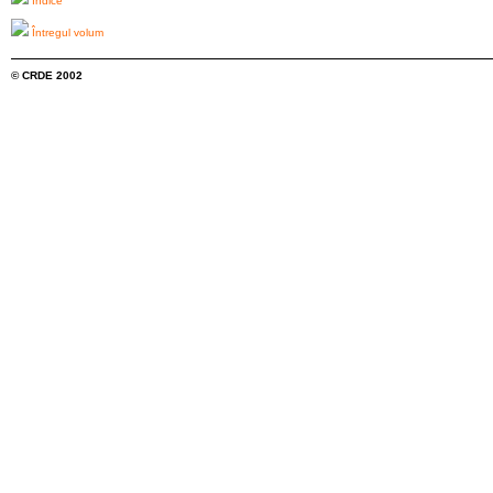
Indice
Întregul volum
© CRDE 2002