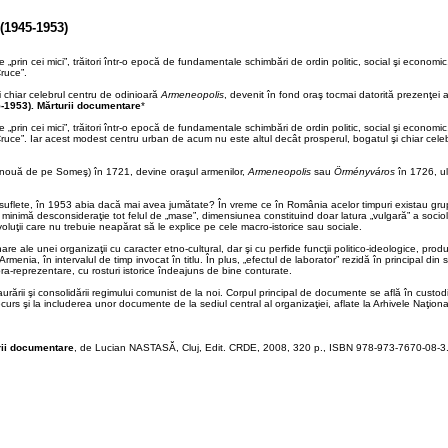
 (1945-1953)
orie „prin cei mici”, trăitori într-o epocă de fundamentale schimbări de ordin politic, social şi econ
ruce”.
 chiar celebrul centru de odinioară
Armeneopolis
, devenit în fond oraş tocmai datorită prezenţei a
5-1953). Mărturii documentare
*
orie „prin cei mici”, trăitori într-o epocă de fundamentale schimbări de ordin politic, social şi econ
ruce”. Iar acest modest centru urban de acum nu este altul decât prosperul, bogatul şi chiar cele
nouă de pe Someş) în 1721, devine oraşul armenilor,
Armeneopolis
sau
Örményváros
în 1726, ul
flete, în 1953 abia dacă mai avea jumătate? În vreme ce în România acelor timpuri existau grup
 fără o minimă desconsideraţie tot felul de „mase”, dimensiunea constituind doar latura „vulgară” a s
 evoluţii care nu trebuie neapărat să le explice pe cele macro-istorice sau sociale.
ale unei organizaţii cu caracter etno-cultural, dar şi cu perfide funcţii politico-ideologice, produs
rmenia, în intervalul de timp invocat în titlu. În plus, „efectul de laborator” rezidă în principal din 
a-reprezentare, cu rosturi istorice îndeajuns de bine conturate.
urării şi consolidării regimului comunist de la noi. Corpul principal de documente se află în custodi
urs şi la includerea unor documente de la sediul central al organizaţiei, aflate la Arhivele Naţiona
urii documentare
, de Lucian NASTASĂ, Cluj, Edit. CRDE, 2008, 320 p., ISBN 978-973-7670-08-3