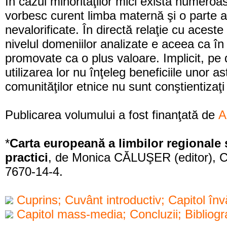
În cazul minorităţilor mici există numeroa
vorbesc curent limba maternă şi o parte a
nevalorificate. În directă relaţie cu acest
nivelul domeniilor analizate e aceea ca în 
promovate ca o plus valoare. Implicit, pe d
utilizarea lor nu înţeleg beneficiile unor as
comunităţilor etnice nu sunt conştientizaţi c
Publicarea volumului a fost finanţată de
A
*
Carta europeană a limbilor regionale 
practici
, de Monica CĂLUŞER (editor), C
7670-14-4.
Cuprins; Cuvânt introductiv; Capitol înv
Capitol mass-media; Concluzii; Bibliogra