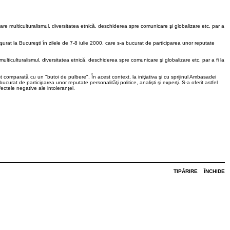
are multiculturalismul, diversitatea etnică, deschiderea spre comunicare şi globalizare etc. par a
ăşurat la Bucureşti în zilele de 7-8 iulie 2000, care s-a bucurat de participarea unor reputate
ulticulturalismul, diversitatea etnică, deschiderea spre comunicare şi globalizare etc. par a fi la
t comparată cu un "butoi de pulbere". În acest context, la iniţiativa şi cu sprijinul Ambasadei
curat de participarea unor reputate personalităţi politice, analişti şi experţi. S-a oferit astfel
fectele negative ale intoleranţei.
TIPĂRIRE
ÎNCHIDE