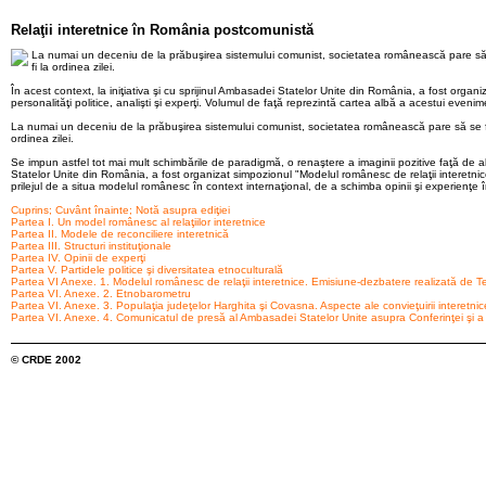
Relaţii interetnice în România postcomunistă
La numai un deceniu de la prăbuşirea sistemului comunist, societatea românească pare să se fi
fi la ordinea zilei.
În acest context, la iniţiativa şi cu sprijinul Ambasadei Statelor Unite din România, a fost organi
personalităţi politice, analişti şi experţi. Volumul de faţă reprezintă cartea albă a acestui evenim
La numai un deceniu de la prăbuşirea sistemului comunist, societatea românească pare să se fi însc
ordinea zilei.
Se impun astfel tot mai mult schimbările de paradigmă, o renaştere a imaginii pozitive faţă de alt
Statelor Unite din România, a fost organizat simpozionul "Modelul românesc de relaţii interetnice. U
prilejul de a situa modelul românesc în context internaţional, de a schimba opinii şi experienţe în
Cuprins; Cuvânt înainte; Notă asupra ediţiei
Partea I. Un model românesc al relaţiilor interetnice
Partea II. Modele de reconciliere interetnică
Partea III. Structuri instituţionale
Partea IV. Opinii de experţi
Partea V. Partidele politice şi diversitatea etnoculturală
Partea VI Anexe. 1. Modelul românesc de relaţii interetnice. Emisiune-dezbatere realizată de
Partea VI. Anexe. 2. Etnobarometru
Partea VI. Anexe. 3. Populaţia judeţelor Harghita şi Covasna. Aspecte ale convieţuirii interetnic
Partea VI. Anexe. 4. Comunicatul de presă al Ambasadei Statelor Unite asupra Conferinţei şi
© CRDE 2002