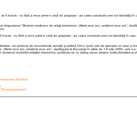
 înscris - nu fără a trece printr-o criză de adaptare - pe calea construirii unei noi identităţi în c
zat simpozionul "Modelul românesc de relaţii interetnice. Ultimii zece ani, următorii zece ani", desf
ent.
ris - nu fără a trece printr-o criză de adaptare - pe calea construirii unei noi identităţi în care m
eritate, noi proiecte de reconstrucţie socială şi politică într-o zonă care de aproape un veac a fos
ltimii zece ani, următorii zece ani", desfăşurat la Bucureşti în zilele de 7-8 iulie 2000, care s-a bu
 domeniul rezolvării relaţiilor interetnice, purtându-se un dialog sincer despre multiculturalism şi e
 Televiziunea Română
e
 a "Etnobarometrului"