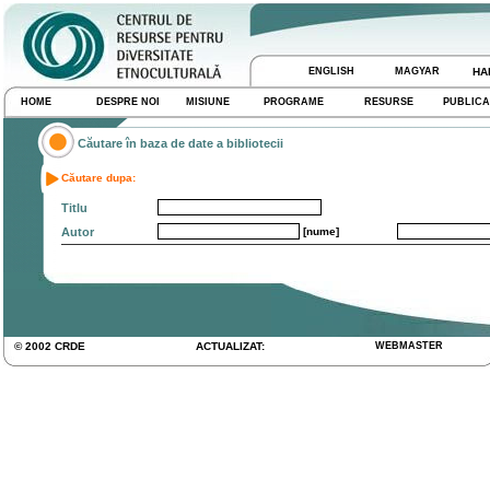
ENGLISH
MAGYAR
HA
HOME
DESPRE NOI
MISIUNE
PROGRAME
RESURSE
PUBLICA
Căutare în baza de date a bibliotecii
Căutare dupa:
Titlu
Autor
[nume]
© 2002 CRDE
ACTUALIZAT:
WEBMASTER