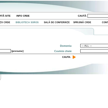
RTĂ SITE
INFO CRDE
CAUTĂ:
ŢII CRDE
BIBLIOTECA SOROS
SALĂ DE CONFERINŢE
SPRIJINĂ CRDE
CON
Domeniu
[prenume]
Cuvinte cheie
CAUTA: