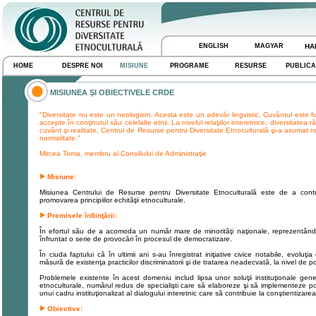
ENGLISH
MAGYAR
HA
HOME
DESPRE NOI
MISIUNE
PROGRAME
RESURSE
PUBLICA
MISIUNEA ŞI OBIECTIVELE CRDE
"Diversitate nu este un neologism. Acesta este un adevăr lingvistic. Cuvântul este fol
accepte în conţinutul său celelalte etnii. La nivelul relaţiilor interetnice, diversitat
cuvânt şi realitate, Centrul de Resurse pentru Diversitate Etnoculturală şi-a asumat ro
normalitate."
Mircea Toma, membru al Consiliului de Administraţie
Misiune:
Misiunea Centrului de Resurse pentru Diversitate Etnoculturală este de a contri
promovarea principiilor echităţii etnoculturale.
Premisele înfiinţării:
În efortul său de a acomoda un număr mare de minorităţi naţionale, reprezentând 
înfruntat o serie de provocări în procesul de democratizare.
În ciuda faptului că în ultimii ani s-au înregistrat iniţiative civice notabile, evol
măsură de existenţa practicilor discriminatorii şi de tratarea neadecvată, la nivel de poli
Problemele existente în acest domeniu includ lipsa unor soluţii instituţionale gene
etnoculturale, numărul redus de specialişti care să elaboreze şi să implementeze poli
unui cadru instituţionalizat al dialogului interetnic care să contribuie la conştientizar
Obiective: