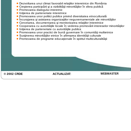
Dezvoltarea unui climat favorabil relaţiilor interetnice din România
Creşterea participării şi a vizibilităţii minorităţilor în sfera publică
Promovarea dialogului interetnic
Iniţierea de parteneriate interetnice
Promovarea unor politici publice privind diversitatea etnoculturală
Încurajarea şi asistarea organizaţiilor neguvernamentale ale minorităţilor
Cercetarea, documentarea şi monitorizarea relaţiilor interetnice
Cooperarea cu autorităţile locale în vederea promovării intereselor minorităţilor
Iniţierea de parteneriate cu autorităţile publice
Promovarea unor practici de bună guvernare în comunităţi multietnice
Susţinerea minorităţilor etnice în afirmarea identităţii culturale
Promovarea de programe educaţionale în spiritul multiculturalităţii
© 2002 CRDE
ACTUALIZAT:
WEBMASTER