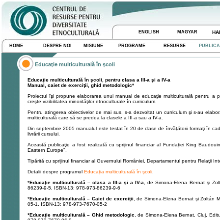
ENGLISH
MAGYAR
HA
HOME
DESPRE NOI
MISIUNE
PROGRAME
RESURSE
PUBLICA
Educaţie multiculturală în şcoli
Educaţie multiculturală în şcoli, pentru clasa a III-a şi a IV-a
Manual, caiet de exerciţii, ghid metodologic*
Proiectul îşi propune elaborarea unui manual de educaţie multiculturală pentru a prom
creşte vizibilitatea minorităţilor etnoculturale în curriculum.
Pentru atingerea obiectivelor de mai sus, s-a dezvoltat un curriculum şi s-au elabo
multiculturală care să se predea la clasele a III-a sau a IV-a.
Din septembrie 2005 manualul este testat în 20 de clase de învăţătorii formaţi în cad
livrării cursului.
Această publicaţie a fost realizată cu sprijinul financiar al Fundaţiei King Baudoui
Eastern Europe".
Tipărită cu sprijinul financiar al Guvernului României, Departamentul pentru Relaţii Int
Detalii despre programul
Educaţia multiculturală în şcoli
.
*
Educaţie multiculturală – clasa a III-a şi a IV-a
, de Simona-Elena Bernat şi Zol
86239-9-5, ISBN-13: 978-973-86239-9-6
*
Educaţie multiculturală – Caiet de exerciţii
, de Simona-Elena Bernat şi Zoltán M
05-1, ISBN-13: 978-973-7670-05-2
*
Educaţie multiculturală
– Ghid metodologic
, de Simona-Elena Bernat, Cluj, Edi