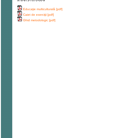
978-973-7670-06-9
Educaţie multiculturală [pdf]
Caiet de exerciţii [pdf]
Ghid metodologic [pdf]