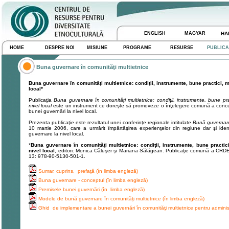
ENGLISH
MAGYAR
HA
HOME
DESPRE NOI
MISIUNE
PROGRAME
RESURSE
PUBLICA
Buna guvernare în comunităţi multietnice
Buna guvernare în comunităţi multietnice: condiţii, instrumente, bune practici, 
local*
Publicaţia
Buna guvernare în comunităţi multietnice: condiţii, instrumente, bune pr
nivel local
este un instrument ce doreşte să promoveze o înţelegere comună a concep
bunei guvernări la nivel local.
Prezenta publicaţie este rezultatul unei conferinţe regionale intitulate
Bună guvernare 
10 martie 2006, care a urmărit împărtăşirea experienţelor din regiune dar şi ide
guvernare la nivel local.
*
Buna guvernare în comunităţi multietnice: condiţii, instrumente, bune practi
nivel local
, editori: Monica Căluşer şi Mariana Sălăgean. Publicaţie comună a CRD
13: 978-90-5130-501-1.
Sumar, cuprins, prefaţă (în limba engleză)
Buna guvernare - conceptul (în limba engleză)
Premisele bunei guvernări (în limba engleză)
Modele de bună guvernare în comunităţi multietnice (în limba engleză)
Ghid de implementare a bunei guvernări în comunităţi multietnice pentru administ