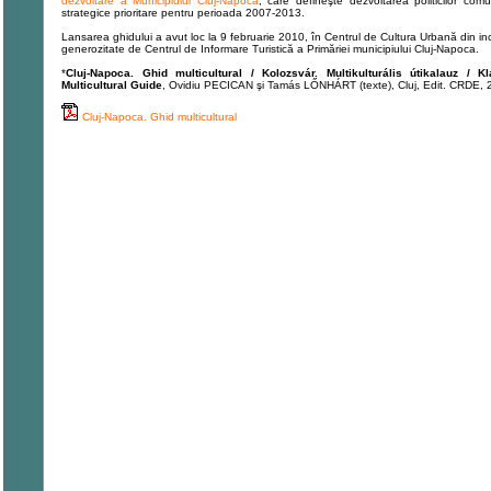
dezvoltare a Municipiului Cluj-Napoca
, care defineşte dezvoltarea politicilor comu
strategice prioritare pentru perioada 2007-2013.
Lansarea ghidului a avut loc la 9 februarie 2010, în Centrul de Cultura Urbană din in
generozitate de Centrul de Informare Turistică a Primăriei municipiului Cluj-Napoca.
*
Cluj-Napoca. Ghid multicultural / Kolozsvár. Multikulturális útikalauz / Kl
Multicultural Guide
, Ovidiu PECICAN şi Tamás LŐNHÁRT (texte), Cluj, Edit. CRDE, 
Cluj-Napoca. Ghid multicultural