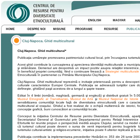
ENGLISH
MAGYAR
HA
HOME
DESPRE NOI
MISIUNE
PROGRAME
RESURSE
PUBLICA
Cluj-Napoca. Ghid multicultural
Cluj-Napoca. Ghid multicultural*
Publicaţia urmăreşte promovarea patrimoniului cultural local, prin încurajarea turismului c
Acest ghid contribuie la cunoaşterea şi aprecierea identităţii multiculturale a municipiu
şi străinătate. Demersul are deopotrivă un impact pozitiv asupra relaţiilor interetnice
în beneficiul propriei comunităţi, fiind o continuare firească a
Strategiei multiculturale 
Etnoculturală în parteneriat cu Primăria Municipiului Cluj-Napoca.
Cluj-Napoca. Ghid multicultural
reprezintă o invitaţie prietenoasă pentru a descoperi un
culturale caracteristice Europei Centrale. Publicaţia se adresează turiştilor care d
defineşte, ghidând paşii acestora de-a lungul a şapte trasee.
Editat în 4 limbi (română, maghiară, germană şi engleză) şi distribuit gratuit în 5.0
Muzeul Etnografic al Transilvaniei
,
Muzeul de Artă
şi
Muzeul Naţional de Istorie 
sensibilizarea comunităţii locale faţă de diversitatea etnoculturală care o caract
multicultural al oraşului. Ghidul a fost realizat de o echipă multietnică de istorici, fo
concepţie grafică, buni cunoscători ai comunităţii locale.
Conceput la iniţiativa Centrului de Resurse pentru Diversitate Etnoculturală, apariţi
Secretariatul General al Guvernului prin Departamentul pentru Relaţii Interetnice 
Eforturile lor reunite propun o perspectivă inedită asupra Clujului, servind ca model o
că turismul cultural poate deveni o sursa de venit importantă pentru bugetele lo
turismului cultural-artistic şi religios-ecumenic, iniţiativa poate fi ulterior replicată şi la 
Publicaţia contribuie la implementarea prevederilor Hotărârii nr. 353 din 26 iunie 200