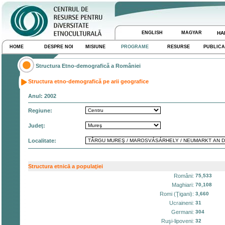
ENGLISH
MAGYAR
HA
HOME
DESPRE NOI
MISIUNE
PROGRAME
RESURSE
PUBLICA
Structura Etno-demografică a României
Structura etno-demografică pe arii geografice
Anul: 2002
Regiune:
Judeţ:
Localitate:
Structura etnicā a populaţiei
Români:
75,533
Maghiari:
70,108
Romi (Ţigani):
3,660
Ucraineni:
31
Germani:
304
Ruşi-lipoveni:
32