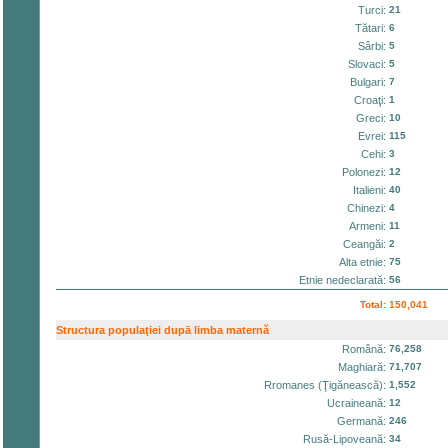
Turci:
21
Tătari:
6
Sârbi:
5
Slovaci:
5
Bulgari:
7
Croaţi:
1
Greci:
10
Evrei:
115
Cehi:
3
Polonezi:
12
Italieni:
40
Chinezi:
4
Armeni:
11
Ceangăi:
2
Alta etnie:
75
Etnie nedeclarată:
56
Total:
150,041
Structura populaţiei dupā limba maternă
Română:
76,258
Maghiară:
71,707
Rromanes (Ţigănească):
1,552
Ucraineană:
12
Germană:
246
Rusă-Lipoveană:
34