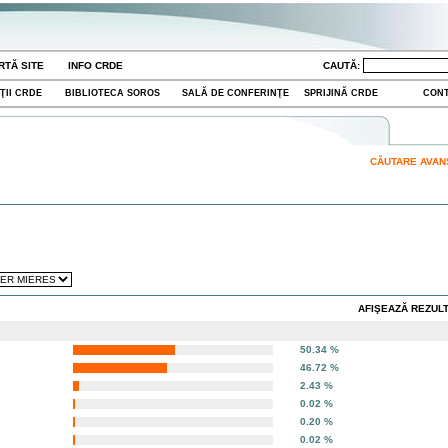
RTĂ SITE
INFO CRDE
CAUTĂ:
ŢII CRDE
BIBLIOTECA SOROS
SALĂ DE CONFERINŢE
SPRIJINĂ CRDE
CON
CĂUTARE AVA
AFIŞEAZĂ REZULT
50.34 %
46.72 %
2.43 %
0.02 %
0.20 %
0.02 %