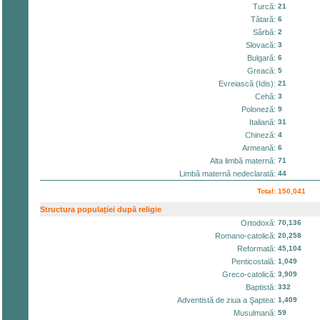
Turcă:
21
Tătară:
6
Sârbă:
2
Slovacă:
3
Bulgară:
6
Greacă:
5
Evreiască (Idis):
21
Cehă:
3
Poloneză:
9
Italiană:
31
Chineză:
4
Armeană:
6
Alta limbă maternă:
71
Limbă maternă nedeclarată:
44
Total:
150,041
Structura populaţiei dupā religie
Ortodoxă:
70,136
Romano-catolică:
20,258
Reformată:
45,104
Penticostală:
1,049
Greco-catolică:
3,909
Baptistă:
332
Adventistă de ziua a Şaptea:
1,409
Musulmană:
59