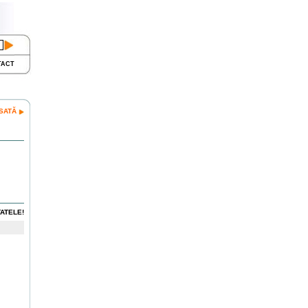
TACT
NSATĂ
ATELE!