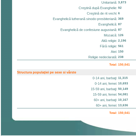
Unitariană:
3,873
Creştină după Evanghelie:
92
Creştină de rit vechi:
6
Evanghelică lutherană sinodo-presbiteriană:
369
Evanghelică:
87
Evanghelică de confesiune augustană:
87
Mozaică:
126
Altă religie:
2,196
Fără religie:
561
Atei:
150
Religie nedeclarată:
238
Total:
150,041
Structura populaţiei pe sexe si vârste
0-14 ani, barbaţi:
11,315
0-14 ani, femei:
10,693
15-59 ani, barbaţi:
50,149
15-59 ani, femei:
54,081
60+ ani, barbaţi:
10,167
60+ ani, femei:
13,636
Total:
150,041