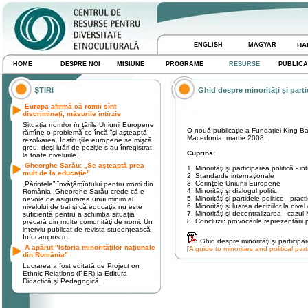
ENGLISH
MAGYAR
HA
HOME
DESPRE NOI
MISIUNE
PROGRAME
RESURSE
PUBLICA
ŞTIRI
Ghid despre minorităţi şi parti
Europa afirmă că romii sînt
discriminaţi, măsurile întîrzie
Situaţia rromilor în ţările Uniunii Europene
O nouă publicaţie a Fundaţiei King Bau
rămîne o problemă ce încă îşi aşteaptă
Macedonia, martie 2008.
rezolvarea. Instituţiile europene se mişcă
greu, deşi luări de poziţie s-au înregistrat
Cuprins:
la toate nivelurile.
Gheorghe Sarău: „Se aşteaptă prea
1. Minorităţi şi participarea politică - i
mult de la educaţie”
2. Standarde internaţionale
3. Cerinţele Uniunii Europene
„Părintele” învăţămîntului pentru rromi din
4. Minorităţi şi dialogul politic
România, Gheorghe Sarău crede că e
5. Minorităţi şi partidele politice - prac
nevoie de asigurarea unui minim al
6. Minorităţi şi luarea deciziilor la nive
nivelului de trai şi că educaţia nu este
7. Minorităţi şi decentralizarea - cazul
suficientă pentru a schimba situaţia
8. Concluzii: provocările reprezentării po
precară din multe comunităţi de rromi. Un
interviu publicat de revista studenţească
Infocampus.ro.
Ghid despre minorităţi şi participa
A apărut "Istoria minorităţilor naţionale
[
A guide to minorities and political pa
din România"
Lucrarea a fost editată de Project on
Ethnic Relations (PER) la Editura
Didactică şi Pedagogică.