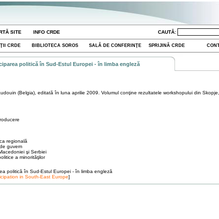
RTĂ SITE
INFO CRDE
CAUTĂ:
ŢII CRDE
BIBLIOTECA SOROS
SALĂ DE CONFERINŢE
SPRIJINĂ CRDE
CON
ciparea politică în Sud-Estul Europei - în limba engleză
douin (Belgia), editată în luna aprilie 2009. Volumul conţine rezultatele workshopului din Skopje
ntroducere
tica regională
l de guvern
 Macedoniei şi Serbiei
litice a minorităţilor
rea politică în Sud-Estul Europei - în limba engleză
rticipation in South-East Europe
]