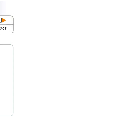
TACT
,