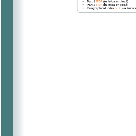
Part 1
PDF
(în limba engleză)
Part 2
PDF
(în limba engleză)
Geographical Index
PDF
(în limba 