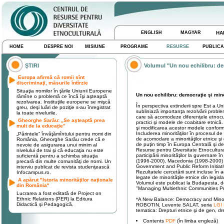
ENGLISH
MAGYAR
HA
HOME
DESPRE NOI
MISIUNE
PROGRAME
RESURSE
PUBLICA
ŞTIRI
Volumul "Un nou echilibru: de
Europa afirmă că romii sînt
discriminaţi, măsurile întîrzie
Situaţia rromilor în ţările Uniunii Europene
Un nou echilibru: democraţie şi min
rămîne o problemă ce încă îşi aşteaptă
rezolvarea. Instituţiile europene se mişcă
În perspectiva extinderii spre Est a U
greu, deşi luări de poziţie s-au înregistrat
subliniază importanţa rezolvării proble
la toate nivelurile.
care să acomodeze diferenţele etnocul
Gheorghe Sarău: „Se aşteaptă prea
practici şi modele de coabitare etnică.
mult de la educaţie”
şi modificarea acestor modele conform p
Includerea minorităţilor în procesul de
„Părintele” învăţămîntului pentru rromi din
de acomodare a minorităţilor etnice şi 
România, Gheorghe Sarău crede că e
de puţin timp în Europa Centrală şi de
nevoie de asigurarea unui minim al
Resurse pentru Diversitate Etnocultura
nivelului de trai şi că educaţia nu este
participării minorităţilor la guvernare 
suficientă pentru a schimba situaţia
(1996-2000), Macedonia (1998-2000) ş
precară din multe comunităţi de rromi. Un
Government and Public Reform Initiati
interviu publicat de revista studenţească
Rezultatele cercetării sunt incluse în
Infocampus.ro.
legate de minorităţile etnice din legisl
A apărut "Istoria minorităţilor naţionale
Volumul este publicat la Budapesta, 
din România"
"Managing Multiethnic Communities P
Lucrarea a fost editată de Project on
Ethnic Relations (PER) la Editura
*A New Balance: Democracy and Minor
Didactică şi Pedagogică.
ROBOTIN, Levente SALAT, seria
LGI
tematica: Drepturi etnice şi de gen, dr
Contents
PDF
(în limba engleză)