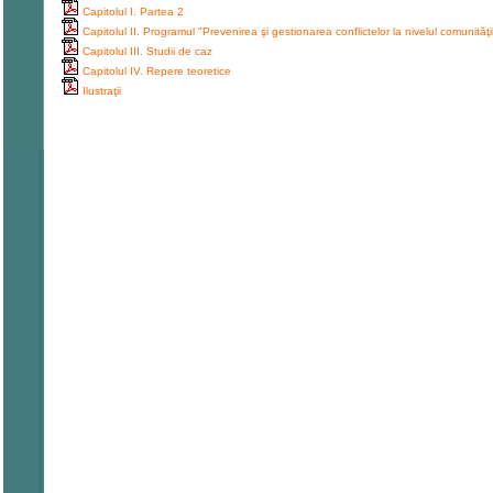
Capitolul I. Partea 2
Capitolul II. Programul "Prevenirea şi gestionarea conflictelor la nivelul comunităţil
Capitolul III. Studii de caz
Capitolul IV. Repere teoretice
Ilustraţii