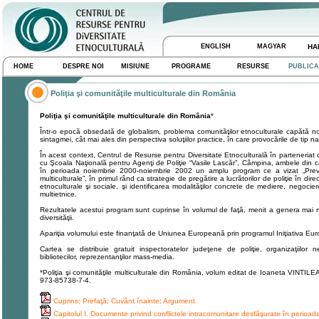
ENGLISH
MAGYAR
HA
HOME
DESPRE NOI
MISIUNE
PROGRAME
RESURSE
PUBLICA
Poliţia şi comunităţile multiculturale din România
Poliţia şi comunităţile multiculturale din România
*
Într-o epocă obsedată de globalism, problema comunităţilor etnoculturale capătă no
sintagmei, cât mai ales din perspectiva soluţiilor practice, în care provocările de tip na
În acest context, Centrul de Resurse pentru Diversitate Etnoculturală în parteneriat cu
cu Şcoala Naţională pentru Agenţi de Poliţie “Vasile Lascăr”, Câmpina, ambele din cadru
în perioada noiembrie 2000-noiembrie 2002 un amplu program ce a vizat „Prevenir
multiculturale”, în primul rând ca strategie de pregătire a lucrătorilor de poliţie în dir
etnoculturale şi sociale, şi identificarea modalităţilor concrete de mediere, negociere
multietnice.
Rezultatele acestui program sunt cuprinse în volumul de faţă, menit a genera mai mu
diversităţii.
Apariţia volumului este finanţată de Uniunea Europeană prin programul Iniţiativa Eu
Cartea se distribuie gratuit inspectoratelor judeţene de poliţie, organizaţiilor
bibliotecilor, reprezentanţilor mass-media.
*Poliţia şi comunităţile multiculturale din România, volum editat de Ioaneta VINT
973-85738-7-4.
Cuprins; Prefaţă; Cuvânt înainte; Argument
Capitolul I. Documente privind conflictele intracomunitare desfăşurate în perio