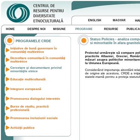
ENGLISH
MAGYAR
HA
HOME
DESPRE NOI
MISIUNE
PROGRAME
RESURSE
PUBLICA
Status Policies - analiza compar
PROGRAMELE CRDE
si minoritatile în afara granitel
Iniţiative de bună guvernare în
comunităţi multietnice
Proiectul urmăreşte să compare polit
practicile Albaniei, Greciei, Român
Dezvoltare comunitară în comunităţi
măsuri asupra politicilor minoritar
multietnice
la Uniunea Europeană.
Cercetare şi documentare privind
Considerând importanţa abordării relaţiilo
minorităţile etnice
de origine ale acestora, CRDE a iniţia
statele-mamă pentru a proteja statutul 
Educaţie multiculturală
Integrare europeană
Promovarea dialogului interetnic
Burse de studiu, practică
profesională
Promovarea incluziunii sociale
Achiziţii publice