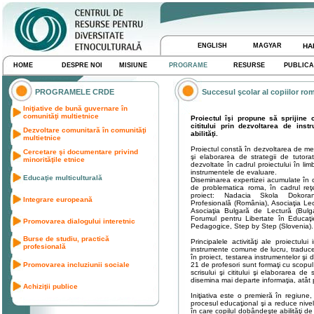
ENGLISH
MAGYAR
HA
HOME
DESPRE NOI
MISIUNE
PROGRAME
RESURSE
PUBLICA
PROGRAMELE CRDE
Succesul şcolar al copiilor rom
Iniţiative de bună guvernare în
comunităţi multietnice
Proiectul îşi propune să sprijine 
cititului prin dezvoltarea de ins
Dezvoltare comunitară în comunităţi
abilităţi.
multietnice
Proiectul constă în dezvoltarea de meto
Cercetare şi documentare privind
şi elaborarea de strategii de tutora
minorităţile etnice
dezvoltate în cadrul proiectului în lim
instrumentele de evaluare.
Educaţie multiculturală
Diseminarea expertizei acumulate în ca
de problematica roma, în cadrul reţe
proiect: Nadacia Skola Dokoran
Integrare europeană
Profesională (România), Asociaţia Lec
Asociaţia Bulgară de Lectură (Bulga
Forumul pentru Libertate în Educaţie
Promovarea dialogului interetnic
Pedagogice, Step by Step (Slovenia).
Burse de studiu, practică
Principalele activităţi ale proiectul
profesională
instrumente comune de lucru, traducerea
în proiect, testarea instrumentelor şi d
Promovarea incluziunii sociale
21 de profesori sunt formaţi cu scopu
scrisului şi cititului şi elaborarea d
disemina mai departe informaţia, atât p
Achiziţii publice
Iniţiativa este o premieră în regiune, 
procesul educaţional şi a reduce nive
în care copilul dobândeşte abilităţi de 