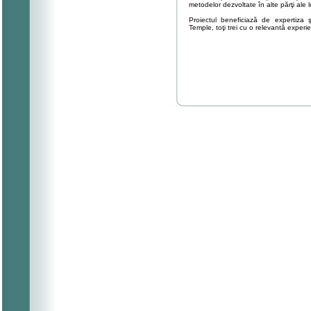
metodelor dezvoltate în alte părţi ale 
Proiectul beneficiază de expertiza 
Temple, toţi trei cu o relevantă exper