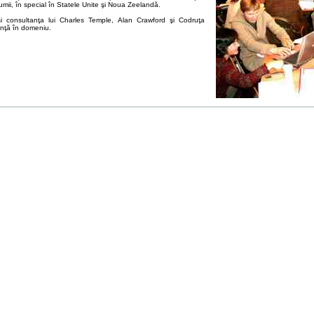
lumii, în special în Statele Unite şi Noua Zeelandă.
şi consultanţa lui Charles Temple, Alan Crawford şi Codruţa
ienţă în domeniu.