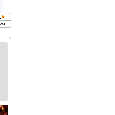
TACT
a,