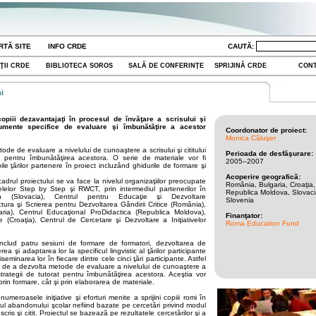
RTĂ SITE
INFO CRDE
CAUTĂ:
ŢII CRDE
BIBLIOTECA SOROS
SALĂ DE CONFERINŢE
SPRIJINĂ CRDE
CON
i
copiii dezavantajaţi în procesul de învăţare a scrisului şi
trumente specifice de evaluare şi îmbunătăţire a acestor
Coordonator de proiect:
Monica Căluşer
de de evaluare a nivelului de cunoaştere a scrisului şi cititului
Perioada de desfăşurare:
t pentru îmbunătăţirea acestora. O serie de materiale vor fi
2005–2007
bile ţărilor partenere în proiect incluzând ghidurile de formare şi
Acoperire geografică:
drul proiectului se va face la nivelul organizaţiilor preocupate
România, Bulgaria, Croaţia,
lelor Step by Step şi RWCT, prin intermediul partenerilor în
Republica Moldova, Slovaci
 (Slovacia), Centrul pentru Educaţie şi Dezvoltare
Slovenia
tura şi Scrierea pentru Dezvoltarea Gândirii Critice (România),
ria), Centrul Educaţional ProDidactica (Republica Moldova),
Finanţator:
 (Croaţia), Centrul de Cercetare şi Dezvoltare a Iniţiativelor
Roma Education Fund
ui includ patru sesiuni de formare de formatori, dezvoltarea de
 şi adaptarea lor la specificul lingvistic al ţărilor participante
iseminarea lor în fiecare dintre cele cinci ţări participante. Astfel
l de a dezvolta metode de evaluare a nivelului de cunoaştere a
e strategii de tutorat pentru îmbunătăţirea acestora. Aceştia vor
rin formare, cât şi prin elaborarea de materiale.
numeroasele iniţiative şi eforturi menite a sprijini copiii romi în
lul abandonului şcolar nefiind bazate pe cercetări privind modul
scris şi citit. Proiectul se bazează pe rezultatele cercetărilor şi a