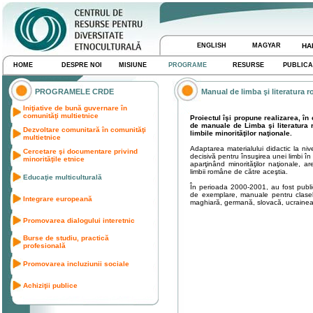
ENGLISH
MAGYAR
HA
HOME
DESPRE NOI
MISIUNE
PROGRAME
RESURSE
PUBLICA
PROGRAMELE CRDE
Manual de limba şi literatura r
Iniţiative de bună guvernare în
comunităţi multietnice
Proiectul îşi propune realizarea, în 
de manuale de Limba şi literatura 
Dezvoltare comunitară în comunităţi
limbile minorităţilor naţionale.
multietnice
Adaptarea materialului didactic la nive
Cercetare şi documentare privind
decisivă pentru însuşirea unei limbi î
minorităţile etnice
aparţinând minorităţilor naţionale, 
limbii române de către aceştia.
Educaţie multiculturală
În perioada 2000-2001, au fost publica
de exemplare, manuale pentru clasele
Integrare europeană
maghiară, germană, slovacă, ucrainea
Promovarea dialogului interetnic
Burse de studiu, practică
profesională
Promovarea incluziunii sociale
Achiziţii publice