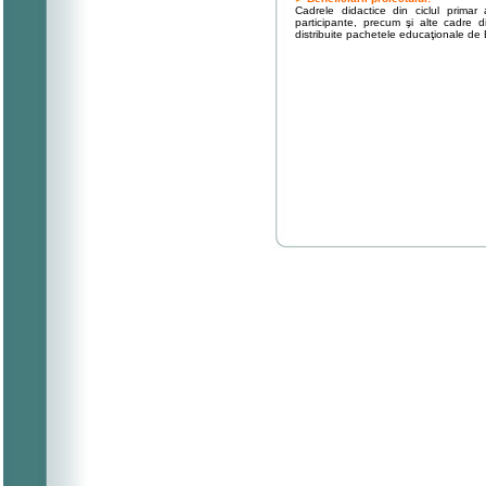
Cadrele didactice din ciclul primar a
participante, precum şi alte cadre d
distribuite pachetele educaţionale de E