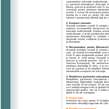
caracteristice educaţiei multiculturale.
cu pachetul educaţional „Educaţie mult
Mureş, precum şi profesori care în ac
necesară pentru predarea elementelo
aceste 2 cursuri să reunească profesor
dorinţa de a crea un mediu cât mai di
oferind o perspectivă diferită faţă de c
2. Evaluare manuale:
Această activitate constă în analiza ma
vederea recomandării introducerii u
educaţia multiculturală. Analiza ace
multiculturale, ci şi din perspectiva ali
elementelor diversităţii în celelalt
drepturile omului, cetăţenie şi democra
şi diversitate.
3. Recomandare pentru Ministerul Ed
Această activitate constă în crearea 
care să includă recomandările unor spec
încât în viitor programele şcolare să in
şi istoriei în ciclul primar. Aceas
precum şi exerciţii practice, dar şi o
Uniunea Europeană. De asemenea, 
predarea diversităţii în viitor, ci şi
care să uşureze şi să simplifice intro
standardele europene de educaţie.
4. Retipărirea pachetului educaţiona
Retipărirea pachetului educaţional ş
Maramureş. Materialele realizate (broşu
care include 25 de broşuri, 25 de exe
va fi editată integral color şi tipărită
reprezentări grafice, dar va fi edita
tipărit în 40 de exemplare.
Grupul
ţintă
:
Profesorii din ciclul primar în învăţ
diverselor minorităţi naţionale din cele
Beneficiarii
proiectului
: