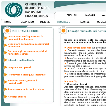
ENGLISH
MAGYAR
HA
HOME
DESPRE NOI
MISIUNE
PROGRAME
RESURSE
PUBLICA
PROGRAMELE CRDE
Educaţie multiculturală pentru 
Iniţiative de bună guvernare în
comunităţi multietnice
Scopul proiectului este să contr
educaţiei multiculturale în cadrul 
Dezvoltare comunitară în comunităţi
multietnice
Obiectivele specifice
ale proiectul
Crească nivelul de conştientizare
Cercetare şi documentare privind
Maramureş, Mureş, Alba, Bistriţa 
minorităţile etnice
multiculturale în România;
Transfere profesorilor din cele 6 jud
Educaţie multiculturală
implementarea pachetului educaţional de
Crească gradul de sensibilizare faţă 
primar din cele 6 judeţe;
Integrare europeană
Includă elemente ale educaţiei mul
literatură, geografie şi istorie din ciclul
Crească capacitatea de implementare
Promovarea dialogului interetnic
predarea materiilor literatură, geografie 
Burse de studiu, practică
Activităţi:
profesională
1. Cursuri profesori:
Această activitate vizează organizare
Promovarea incluziunii sociale
selectate (Bihor, Sălaj, Maramureş, Mu
doar cunoştinţelor de educaţie multicul
instrumente care pot fi integrate atât
Achiziţii publice
în predarea literaturii, geografiei şi i
cursurilor a apărut din nevoia profesor
dar şi sub forma de aptitudini şi met
simulările şi lucrul pe cazuri con