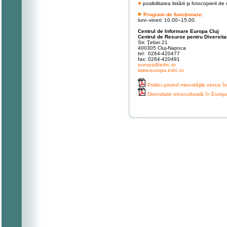
posibilitatea listării şi fotocopierii d
Program de funcţionare:
luni–vineri: 10.00–15.00.
Centrul de Informare Europa Cluj
Centrul de Resurse pentru Diversita
Str. Ţebei 21
400305 Cluj-Napoca
tel: 0264-420477
fax: 0264-420491
europa@edrc.ro
www.europa.edrc.ro
Politici privind minorităţile etnice 
Diversitate etnoculturală în Europ