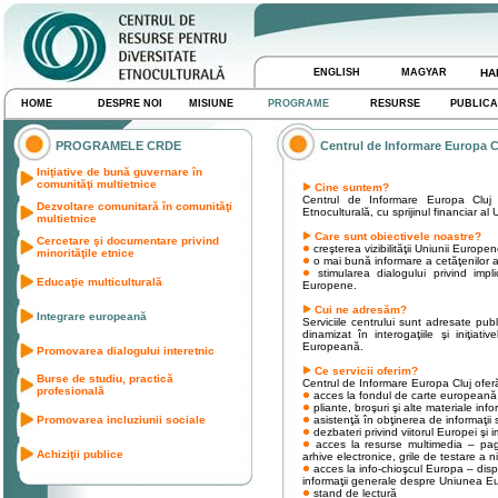
ENGLISH
MAGYAR
HA
HOME
DESPRE NOI
MISIUNE
PROGRAME
RESURSE
PUBLICA
PROGRAMELE CRDE
Centrul de Informare Europa C
Iniţiative de bună guvernare în
comunităţi multietnice
Cine suntem?
Centrul de Informare Europa Cluj 
Dezvoltare comunitară în comunităţi
Etnoculturală, cu sprijinul financiar
multietnice
Care sunt obiectivele noastre?
Cercetare şi documentare privind
creşterea vizibilităţii Uniunii Europ
minorităţile etnice
o mai bună informare a cetăţenilor 
stimularea dialogului privind implica
Educaţie multiculturală
Europene.
Cui ne adresăm?
Integrare europeană
Serviciile centrului sunt adresate publ
dinamizat în interogaţiile şi iniţi
Europeană.
Promovarea dialogului interetnic
Ce servicii oferim?
Burse de studiu, practică
Centrul de Informare Europa Cluj oferă 
profesională
acces la fondul de carte europeană
pliante, broşuri şi alte materiale i
Promovarea incluziunii sociale
asistenţă în obţinerea de informaţii 
dezbateri privind viitorul Europei şi 
acces la resurse multimedia – pagi
Achiziţii publice
arhive electronice, grile de testare a 
acces la info-chioşcul Europa – dispoz
informaţii generale despre Uniunea Eur
stand de lectură