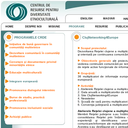
ENGLISH
MAGYAR
HA
HOME
DESPRE NOI
MISIUNE
PROGRAME
RESURSE
PUBLICA
PROGRAMELE CRDE
ClujNetworking4Europe
Iniţiative de bună guvernare în
comunităţi multietnice
Scopul proiectului:
Dezvoltarea Reţelei clujene a multiplic
Dezvoltare comunitară în comunităţi
şi orientată pe continuarea comunicări
multietnice
Obiectivele generale
ale proiectu
Cercetare şi documentare privind
vederea continuării comunicării pe te
minorităţile etnice
de reţele active funcţionale de infor
Educaţie multiculturală
Grup-ţintă:
36 multiplicatori de informaţie euro
europeană
Integrare europeană
Activităţi:
1. Atelierele Reţelei clujene a multiplica
Promovarea dialogului interetnic
2. Gala anuală a multiplicatorilor de 
3. Site ClujNetworking4Europe
Burse de studiu, practică
4. Newsletter
profesională
5. Şcoală de vară pentru multiplicatori
6. Convenţia judeţeană a multiplicator
Promovarea incluziunii sociale
Atelierele Reţelei clujene a multiplic
Membrii Reţelei judeţene s-au întâlni
Achiziţii publice
consolidarea Reţelei prin întărirea c
experienţă şi identificarea un
comunicare/informare ale multiplicatoril
Acestea s-au desfăşurat pe o perioadă d