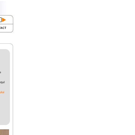
TACT
e
ţul
ului