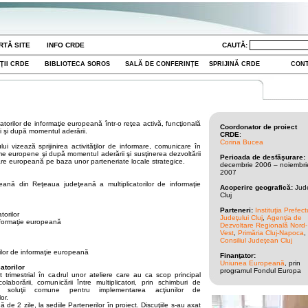
RTĂ SITE
INFO CRDE
CAUTĂ:
ŢII CRDE
BIBLIOTECA SOROS
SALĂ DE CONFERINŢE
SPRIJINĂ CRDE
CON
atorilor de informaţie europeană într-o reţea activă, funcţională
Coordonator de proiect
i şi după momentul aderării.
CRDE
:
Corina Bucea
lui vizează sprijinirea activităţilor de informare, comunicare în
me europene şi după momentul aderării şi susţinerea dezvoltării
Perioada de desfăşurare:
mare europeană pe baza unor parteneriate locale strategice.
decembrie 2006 – noiembri
2007
peană din Reţeaua judeţeană a multiplicatorilor de informaţie
Acoperire geografică:
Jude
Cluj
Parteneri:
Instituţia Prefect
torilor
Judeţului Cluj
,
Agenţia de
informaţie europeană
Dezvoltare Regională Nord-
Vest
,
Primăria Cluj-Napoca
,
Consiliul Judeţean Cluj
ilor de informaţie europeană
Finanţator:
Uniunea Europeană
, prin
atorilor
programul Fondul Europa
t trimestrial în cadrul unor ateliere care au ca scop principal
olaborării, comunicării între multiplicatori, prin schimburi de
or soluţii comune pentru implementarea acţiunilor de
or.
e 2 zile, la sediile Partenerilor în proiect. Discuţiile s-au axat