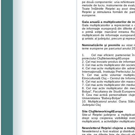
pe două componente: una referitoare 
metode de lucru, instrumente de evalua
Toate întâlnirile Reţelei au avut dre
Reţelei şi stimularea formării de pa
europene.
Gala anuală a multiplicatorilor de 
Gala multiplicatorilor a reprezentat o r
de informaţie europeană din diferite 
o primă ediţie marcând intrarea Ro
multiplicatorii de informaţie europea
şi artistic al judeţului, precum şi repr
Nominalizările şi premiile
au vizat r
teme europene pe parcursul anului 2
1. Cel mai eficient parteneriat în d
proiectului ClujNetworking4Europe
2. Cel mai inovativ produs de informare
3. Cel mai activ multiplicator din soci
4. Cel mai activ multiplicator din adm
Internaţională, Instituţia Prefectului Ju
5. Cel mai activ voluntar multipli
Etnoculturală Cluj – Centrul de Inform
6. Cel mai activ multiplicator din mas
7. Cel mai activ multiplicator din mediu
8. Cel mai activ multiplicator din me
Bolyai”, Facultatea de Studii Europ
9. Cea mai activă personalitate cluj
Universitatea ”Babeş-Bolyai”
10. Multiplicatorul anului: Oana Sălc
Judeţului Cluj
Site ClujNetworking4Europe
Site-ul Reţelei judeţene a multiplic
drept scop creşterea vizibilităţii ins
multiplicatorii, a activităţilor multiplicat
Newsletterul Reţelei clujene a multi
Newsletterul a fost realizat şi distribu
pe site, pe diferite liste de discuţii a