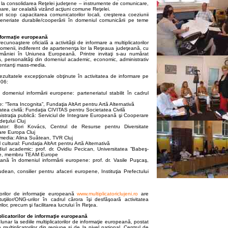
la consolidarea Reţelei judeţene – instrumente de comunicare,
re, iar cealaltă vizând acţiuni comune Reţelei.
pt scop capacitarea comunicatorilor locali, creşterea coeziunii
rteneriate durabile/cooperării în domeniul comunicării pe teme
informaţie europeană
ecunoaştere oficială a activităţii de informare a multiplicatorilor
domenii, indiferent de apartenenţa lor la Reţeaua judeţeană, cu
mâniei în Uniunea Europeană. Printre invitaţi s-au numărat
nă, personalităţi din domeniul academic, economic, administrativ
ezentanţi mass-media.
ezultatele excepţionale obţinute în activitatea de informare pe
006:
omeniul informării europene: parteneriatul stabilit în cadrul
: “Terra Incognita”, Fundaţia AltArt pentru Artă Alternativă
etatea civilă: Fundaţia CIVITAS pentru Societatea Civilă
inistraţia publică: Serviciul de Integrare Europeană şi Cooperare
deţului Cluj
cator: Bori Kovács, Centrul de Resurse pentru Diversitate
are Europa Cluj
s-media: Alina Suătean, TVR Cluj
l cultural: Fundaţia AltArt pentru Artă Alternativă
diul academic: prof. dr. Ovidiu Pecican, Universitatea ”Babeş-
ene, membru TEAM Europe
eană în domeniul informării europene: prof. dr. Vasile Puşcaş,
udean, consilier pentru afaceri europene, Instituţia Prefectului
atorilor de informaţie europeană
www.multiplicatoriclujeni.ro
are
tituţiilor/ONG-urilor în cadrul cărora îşi desfăşoară activitatea
orilor, precum şi facilitarea lucrului în Reţea.
plicatorilor de informaţie europeană
it lunar la sediile multiplicatorilor de informaţie europeană, postat
le multiplicatorilor din regiune şi de la nivel naţional. Centrul de