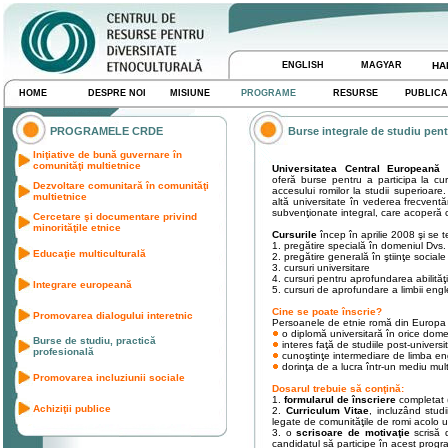
ENGLISH
MAGYAR
HA
HOME
DESPRE NOI
MISIUNE
PROGRAME
RESURSE
PUBLICA
PROGRAMELE CRDE
Burse integrale de studiu pent
Iniţiative de bună guvernare în
comunităţi multietnice
Universitatea Central European
oferă burse pentru a participa la cur
Dezvoltare comunitară în comunităţi
accesului romilor la studii superioare.
multietnice
altă universitate în vederea frecvent
subvenţionate integral, care acoperă ch
Cercetare şi documentare privind
minorităţile etnice
Cursurile
încep în aprilie 2008 şi se
1. pregătire specială în domeniul Dvs.
Educaţie multiculturală
2. pregătire generală în ştiinţe sociale
3. cursuri universitare
4. cursuri pentru aprofundarea abilită
Integrare europeană
5. cursuri de aprofundare a limbii eng
Cine se poate înscrie?
Promovarea dialogului interetnic
Persoanele de etnie romă din Europa C
o diplomă universitară în orice domeni
Burse de studiu, practică
interes faţă de studiile post-universi
profesională
cunoştinţe intermediare de limba en
dorinţa de a lucra într-un mediu mult
Promovarea incluziunii sociale
Dosarul trebuie să conţină:
1.
formularul de înscriere
completat 
Achiziţii publice
2.
Curriculum Vitae
, incluzând studi
legate de comunităţile de romi acolo 
3. o
scrisoare de motivaţie
scrisă 
candidatul să participe în acest progr