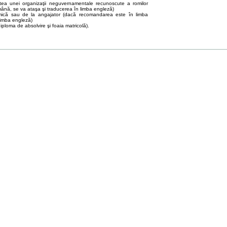
tea unei organizaţii neguvernamentale recunoscute a romilor
ână, se va ataşa şi traducerea în limba engleză)
ică sau de la angajator (dacă recomandarea este în limba
limba engleză)
diploma de absolvire şi foaia matricolă).