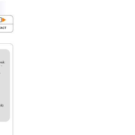
TACT
esă:
y
-
,
ză)