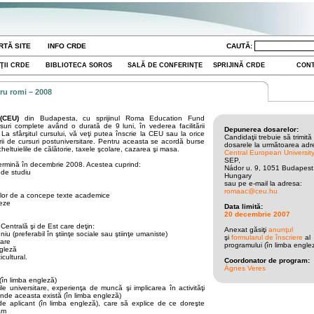
RTĂ SITE
INFO CRDE
CAUTĂ:
ŢII CRDE
BIBLIOTECA SOROS
SALĂ DE CONFERINŢE
SPRIJINĂ CRDE
CON
ru romi – 2008
ă (CEU)
din Budapesta, cu sprijinul Roma Education Fund
suri complete având o durată de 9 luni, în vederea facilitării
Depunerea dosarelor:
 La sfârşitul cursului, vă veţi putea înscrie la CEU sau la orice
Candidaţii trebuie să trimită
ării de cursuri postuniversitare. Pentru aceasta se acordă burse
dosarele la următoarea adr
eltuielile de călătorie, taxele şcolare, cazarea şi masa.
Central European Universit
SEP,
 termină în decembrie 2008. Acestea cuprind:
Nádor u. 9, 1051 Budapest
 de studiu
Hungary
sau pe e-mail la adresa:
romaac@ceu.hu
ţilor de a concepe texte academice
leze
Data limită:
20 decembrie
2007
entrală şi de Est care deţin:
Anexat găsiţi
anunţul
u (preferabil în ştiinţe sociale sau ştiinţe umaniste)
şi
formularul de înscriere
al
tare
programului (în limba engle
gleză
icultural.
Coordonator de program:
Ágnes Veres
(în limba engleză)
ile universitare, experienţa de muncă şi implicarea în activităţi
unde aceasta există (în limba engleză)
de aplicant (în limba engleză), care să explice de ce doreşte
am