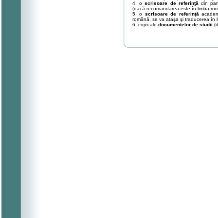
4. o
scrisoare de referinţă
din par
(dacă recomandarea este în limba rom
5. o
scrisoare de referinţă
academ
română, se va ataşa şi traducerea în 
6. copii ale
documentelor de studii
(