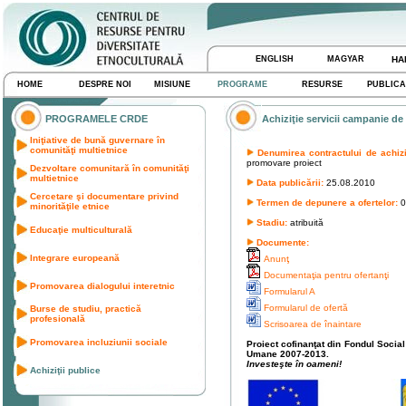
ENGLISH
MAGYAR
HA
HOME
DESPRE NOI
MISIUNE
PROGRAME
RESURSE
PUBLICA
PROGRAMELE CRDE
Achiziţie servicii campanie de
Iniţiative de bună guvernare în
comunităţi multietnice
Denumirea contractului de achizi
promovare proiect
Dezvoltare comunitară în comunităţi
multietnice
Data publicării:
25.08.2010
Cercetare şi documentare privind
Termen de depunere a ofertelor:
0
minorităţile etnice
Stadiu:
atribuită
Educaţie multiculturală
Documente:
Integrare europeană
Anunţ
Documentaţia pentru ofertanţi
Promovarea dialogului interetnic
Formularul A
Formularul de ofertă
Burse de studiu, practică
profesională
Scrisoarea de înaintare
Promovarea incluziunii sociale
Proiect cofinanţat din Fondul Socia
Umane 2007-2013.
Investeşte în oameni!
Achiziţii publice