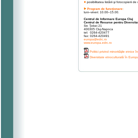
posibilitatea listării şi fotocopierii d
Program de funcţionare:
luni–vineri: 10.00–15.00.
Centrul de Informare Europa Cluj
Centrul de Resurse pentru Diversita
Str. Ţebei 21
400305 Cluj-Napoca
tel: 0264-420477
fax: 0264-420491
europa@edrc.ro
www.europa.edrc.ro
Politici privind minorităţile etnice 
Diversitate etnoculturală în Europ