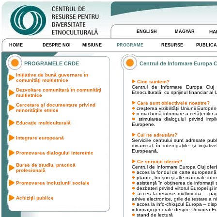
ENGLISH
MAGYAR
HA
HOME
DESPRE NOI
MISIUNE
PROGRAME
RESURSE
PUBLICA
PROGRAMELE CRDE
Centrul de Informare Europa C
Iniţiative de bună guvernare în
comunităţi multietnice
Cine suntem?
Centrul de Informare Europa Cluj 
Dezvoltare comunitară în comunităţi
Etnoculturală, cu sprijinul financiar
multietnice
Care sunt obiectivele noastre?
Cercetare şi documentare privind
creşterea vizibilităţii Uniunii Europ
minorităţile etnice
o mai bună informare a cetăţenilor 
stimularea dialogului privind implica
Educaţie multiculturală
Europene.
Cui ne adresăm?
Integrare europeană
Serviciile centrului sunt adresate publ
dinamizat în interogaţiile şi iniţi
Europeană.
Promovarea dialogului interetnic
Ce servicii oferim?
Burse de studiu, practică
Centrul de Informare Europa Cluj oferă 
profesională
acces la fondul de carte europeană
pliante, broşuri şi alte materiale i
Promovarea incluziunii sociale
asistenţă în obţinerea de informaţii 
dezbateri privind viitorul Europei şi 
acces la resurse multimedia – pagi
Achiziţii publice
arhive electronice, grile de testare a 
acces la info-chioşcul Europa – dispoz
informaţii generale despre Uniunea Eur
stand de lectură