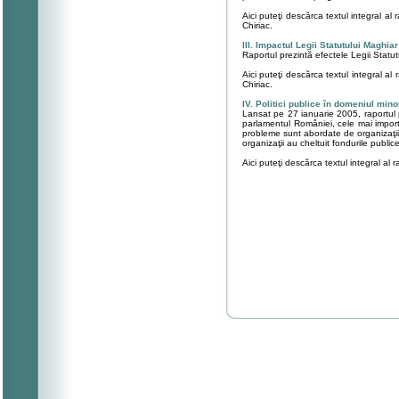
Aici puteţi descărca textul integral al 
Chiriac.
III. Impactul Legii Statutului Magh
Raportul prezintă efectele Legii Statutu
Aici puteţi descărca textul integral al 
Chiriac.
IV. Politici publice în domeniul minor
Lansat pe 27 ianuarie 2005, raportul pr
parlamentul României, cele mai import
probleme sunt abordate de organizaţiile
organizaţii au cheltuit fondurile public
Aici puteţi descărca textul integral al 