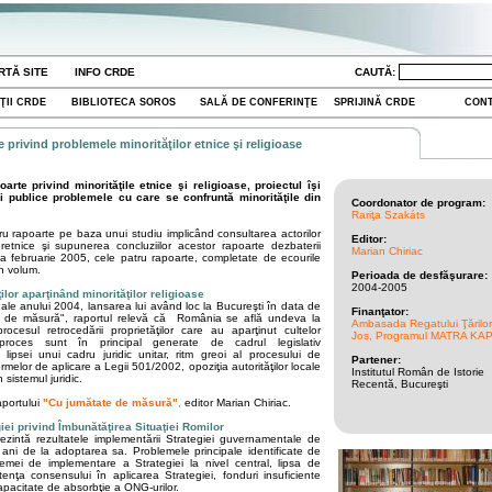
RTĂ SITE
INFO CRDE
CAUTĂ:
ŢII CRDE
BIBLIOTECA SOROS
SALĂ DE CONFERINŢE
SPRIJINĂ CRDE
CON
 privind problemele minorităţilor etnice şi religioase
rte privind minorităţile etnice şi religioase, proiectul îşi
i publice problemele cu care se confruntă minorităţile din
Coordonator de program:
Rariţa Szakáts
tru rapoarte pe baza unui studiu implicând consultarea actorilor
Editor:
teretnice şi supunerea concluziilor acestor rapoarte dezbaterii
Marian Chiriac
una februarie 2005, cele patru rapoarte, completate de ecourile
un volum.
Perioada de desfăşurare:
2004-2005
ţilor aparţinând minorităţilor religioase
i ale anului 2004, lansarea lui având loc la Bucureşti în data de
Finanţator:
ate de măsură", raportul relevă că România se află undeva la
Ambasada Regatului Ţărilo
ocesul retrocedării proprietăţilor care au aparţinut cultelor
Jos, Programul MATRA KA
proces sunt în principal generate de cadrul legislativ
 lipsei unui cadru juridic unitar, ritm greoi al procesului de
Partener:
rmelor de aplicare a Legii 501/2002, opoziţia autorităţilor locale
Institutul Român de Istorie
n sistemul juridic.
Recentă, Bucureşti
raportului
"Cu jumătate de măsură"
,
editor Marian Chiriac.
giei privind Îmbunătăţirea Situaţiei Romilor
ezintă rezultatele implementării Strategiei guvernamentale de
ei ani de la adoptarea sa. Problemele principale identificate de
emei de implementare a Strategiei la nivel central, lipsa de
istenţa consensului în aplicarea Strategiei, fonduri insuficiente
apacitate de absorbţie a ONG-urilor.