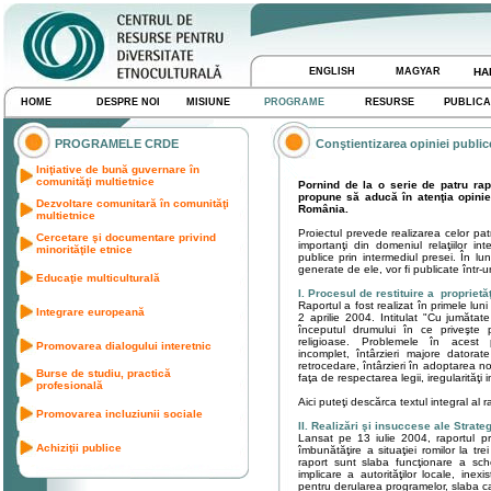
ENGLISH
MAGYAR
HA
HOME
DESPRE NOI
MISIUNE
PROGRAME
RESURSE
PUBLICA
PROGRAMELE CRDE
Conştientizarea opiniei publice
Iniţiative de bună guvernare în
comunităţi multietnice
Pornind de la o serie de patru rapoa
propune să aducă în atenţia opinie
Dezvoltare comunitară în comunităţi
România.
multietnice
Proiectul prevede realizarea celor pa
Cercetare şi documentare privind
importanţi din domeniul relaţiilor in
minorităţile etnice
publice prin intermediul presei. În l
generate de ele, vor fi publicate într-
Educaţie multiculturală
I. Procesul de restituire a proprietă
Raportul a fost realizat în primele lun
Integrare europeană
2 aprilie 2004. Intitulat "Cu jumăt
începutul drumului în ce priveşte pr
religioase. Problemele în acest 
Promovarea dialogului interetnic
incomplet, întârzieri majore datorate
retrocedare, întârzieri în adoptarea no
Burse de studiu, practică
faţa de respectarea legii, iregularităţi i
profesională
Aici puteţi descărca textul integral al 
Promovarea incluziunii sociale
II. Realizări şi insuccese ale Strate
Lansat pe 13 iulie 2004, raportul pr
Achiziţii publice
îmbunătăţire a situaţiei romilor la tr
raport sunt slaba funcţionare a sch
implicare a autorităţilor locale, inex
pentru derularea programelor, slaba c