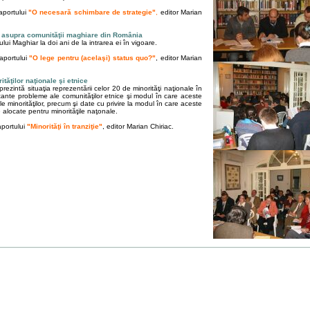
raportului
"
O necesară schimbare de strategie
"
,
editor Marian
iar asupra comunităţii maghiare din România
lui Maghiar la doi ani de la intrarea ei în vigoare.
raportului
"O lege pentru (acelaşi) status quo?"
, editor Marian
ităţilor naţionale şi etnice
ezintă situaţia reprezentării celor 20 de minorităţi naţionale în
ante probleme ale comunităţilor etnice şi modul în care aceste
 minorităţilor, precum şi date cu privire la modul în care aceste
e alocate pentru minorităţile naţonale.
raportului
"
Minorităţi în tranziţie
"
, editor Marian Chiriac.