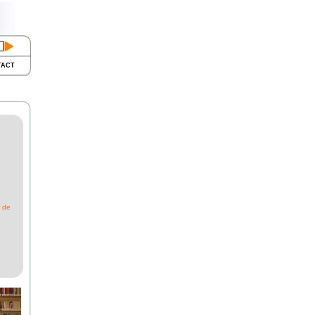
TACT
r de
P