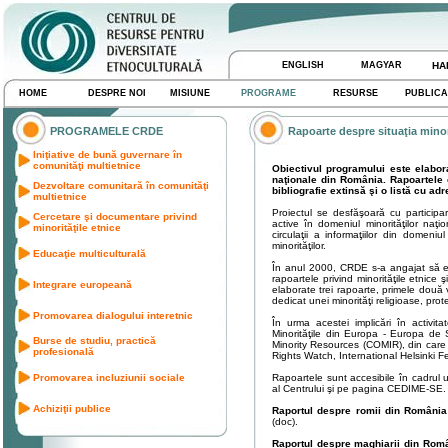
ENGLISH
MAGYAR
HA
HOME
DESPRE NOI
MISIUNE
PROGRAME
RESURSE
PUBLICA
PROGRAMELE CRDE
Rapoarte despre situaţia minor
Iniţiative de bună guvernare în
comunităţi multietnice
Obiectivul programului este elabor
naţionale din România. Rapoartele co
Dezvoltare comunitară în comunităţi
bibliografie extinsă şi o listă cu adr
multietnice
Proiectul se desfăşoară cu participa
Cercetare şi documentare privind
active în domeniul minorităţilor naţi
minorităţile etnice
circulaţii a informaţiilor din domeniul 
minorităţilor.
Educaţie multiculturală
În anul 2000, CRDE s-a angajat să 
rapoartele privind minorităţile etnice 
Integrare europeană
elaborate trei rapoarte, primele două vi
dedicat unei minorităţi religioase, prote
Promovarea dialogului interetnic
În urma acestei implicări în activi
Minorităţile din Europa - Europa d
Burse de studiu, practică
Minority Resources (COMIR), din care 
profesională
Rights Watch, International Helsinki F
Promovarea incluziunii sociale
Rapoartele sunt accesibile în cadrul 
al Centrului şi pe pagina CEDIME-SE.
Achiziţii publice
Raportul despre romii din România
(doc).
Raportul despre maghiarii din Rom