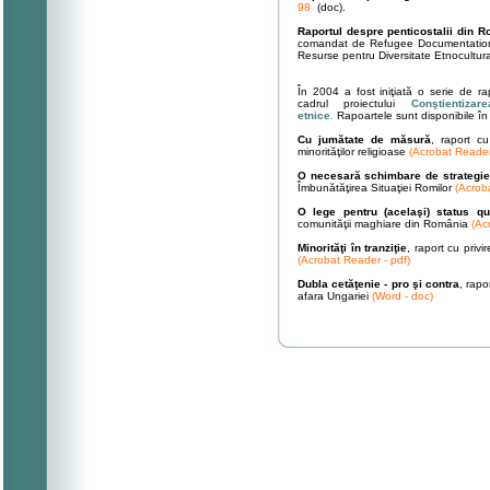
98
(doc).
Raportul despre penticostalii din 
comandat de
Refugee Documentation 
Resurse pentru Diversitate Etnocultura
În 2004 a fost iniţiată o serie de r
cadrul proiectului
Conştientiza
etnice
.
Rapoartele sunt disponibile în 
Cu jumătate de măsură
, raport cu
minorităţilor religioase
(Acrobat Reader
O necesară schimbare de strategie
Îmbunătăţirea Situaţiei Romilor
(
Acrob
O lege pentru (acelaşi) status q
comunităţii maghiare din România
(Ac
Minorităţi în tranziţie
, raport cu privi
(Acrobat Reader - pdf)
Dubla cetăţenie - pro şi contra
, rapo
afara Ungariei
(Word - doc)